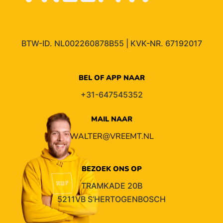
BTW-ID. NL002260878B55 | KVK-NR. 67192017
BEL OF APP NAAR
+31-647545352
MAIL NAAR
WALTER@VREEMT.NL
BEZOEK ONS OP
TRAMKADE 20B
5211VB S’HERTOGENBOSCH