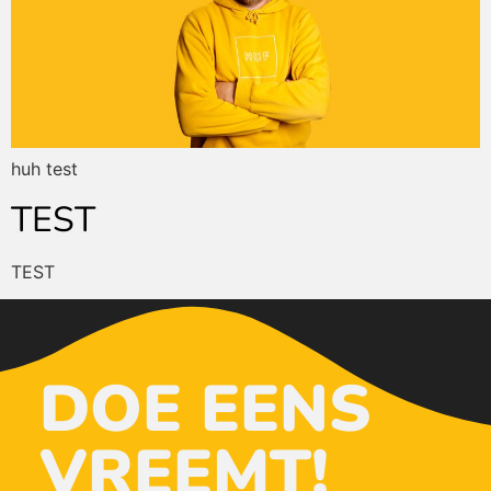
huh test
TEST
TEST
DOE EENS
VREEMT!